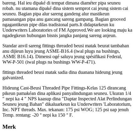
bareng. Hal ieu dipaké di tempat dimana diaméter pipa seuneu
robah. nu utamana dipaké dina sistem semprot cai jeung sistem cai
seuneu. Bagian pipa alur sareng gandeng alur mastikeun
pamasangan pipa anu gancang sareng gampang. Bagian grooved
ngagantikeun pipe dilas tradisional parts.It didaptarkeun ku
Underwriters Laboratories of FM Approved.We are looking maju ka
ngadegkeun hubungan bisnis jangka panjang sareng anjeun.
Standar anvil sareng fittings threaded beusi matak beurat tambahan
anu dijieun luyu jeung ASME-B16.4 (iwal plugs na bushings,
ASME B16.14). Dimensi ogé saluyu jeung spésifikasi Federal,
WW-P-501 (iwal plugs na bushings WW-P-471).
fittings threaded beusi matak sadia dina duanana hideung jeung
galvanized.
Hideung Cast-Beusi Threaded Pipe Fittings-Kelas 125 dirancang
pikeun pamakéan dina aplikasi panyalindungan seuneu. Ukuran 1/4
″ nepi ka 4 ″ NPS kaasup dina "Daptar Inspected Alat Perlindungan
Seuneu jeung Bahan" dikaluarkeun ku Underwriters 'Laboratorium,
Inc. NPT threads. Max. tekanan: 175 psi WOG; 125 psi uap jenuh
Temp. rentang: -20 ° nepi ka 150 ° F.
Merk