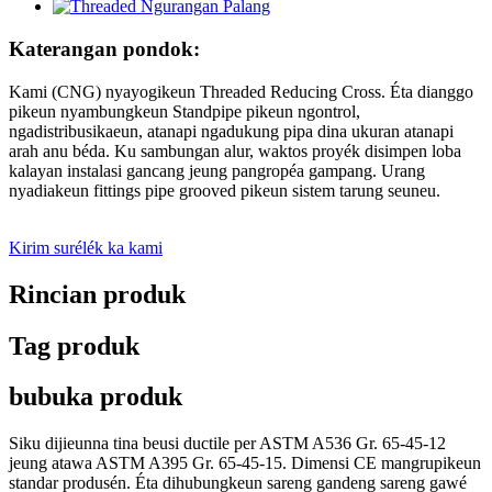
Katerangan pondok:
Kami (CNG) nyayogikeun Threaded Reducing Cross. Éta dianggo
pikeun nyambungkeun Standpipe pikeun ngontrol,
ngadistribusikaeun, atanapi ngadukung pipa dina ukuran atanapi
arah anu béda. Ku sambungan alur, waktos proyék disimpen loba
kalayan instalasi gancang jeung pangropéa gampang. Urang
nyadiakeun fittings pipe grooved pikeun sistem tarung seuneu.
Kirim surélék ka kami
Rincian produk
Tag produk
bubuka produk
Siku dijieunna tina beusi ductile per ASTM A536 Gr. 65-45-12
jeung atawa ASTM A395 Gr. 65-45-15. Dimensi CE mangrupikeun
standar produsén. Éta dihubungkeun sareng gandeng sareng gawé