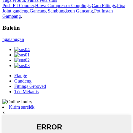
Tags
,
Produk Panas
,
Peta situs
Push Fit Coupler
,
Hawa Compressor Couplings
,
Cam Fittings
,
Pipa
Joint gandeng
,
Gancang Sambungkeun Gancang
,
Pot Instan
Gampang
,
Buletin
ngalanggan
Flange
Gandeng
Fittings Grooved
Tée Mékanis
Kirim surélék
x