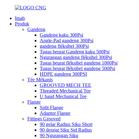
Imah
Produk
Gandeng
Gandeng kaku 300Psi
Angle-Pad gandeng 300Psi
gandeng fléksibel 300Psi
Tugas beurat Gandeng kaku 500Psi
Ngurangan gandeng fléksibel 300Psi
Tugas beurat fléksibel gandeng 1000Psi
Tugas beurat fléksibel gandeng 500Psi
HDPE gandeng 300PSI
Tée Mékanis
GROOVED MECH TEE
Threaded Mechanical Tee
U baud Mechanical Tee
Flange
Split Flange
Adaptor Flange
Fittings Grooved
90 gelar Radius Siku Short
90 derajat Siku Std Radius
90 Ngurangan Siku