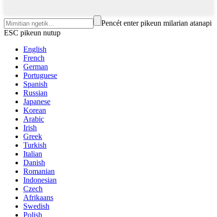
Pencét enter pikeun milarian atanapi
ESC pikeun nutup
English
French
German
Portuguese
Spanish
Russian
Japanese
Korean
Arabic
Irish
Greek
Turkish
Italian
Danish
Romanian
Indonesian
Czech
Afrikaans
Swedish
Polish