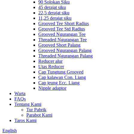
90 Solokan Siku
45 derajat siku
22,5 derajat siku
11,25 derajat siku
Grooved Tee Short Radius
Grooved Tee Std Radius
Grooved Ngurangan Tee
Threaded Ngurangan Tee
Grooved Short Palang
Grooved Ngurangan Palang
Threaded Ngurangan Palang
Reducer alur
Utas Reducer
Cap Tungtung Grooved
Cap kalawan Con. Liang
Cap jeung Ecc. Liang
Nipple adaptor
Warta
FAQs
Tentang Kami
Tur Pabrik
Parabot Kami
Taros Kami
English