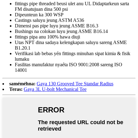
fittings pipe threaded beusi ulet anu UL Didaptarkeun sarta
FM disatujuan dina 500 psi
Dipeunteun ka 300 WSP
Castings saluyu jeung ASTM A536
Dimensi pas pipe luyu jeung ASME B16.3
Bushings na colokan luyu jeung ASME B16.14
fittings pipa anu 100% hawa diuji
Utas NPT dina sadaya kelengkapan saluyu sareng ASME
B1.20.1
Verifikasi lab bebas yén fittings minuhan sipat kimia & fisik
lumaku
Fasilitas manufaktur nyaéta ISO 9001:2008 sareng ISO
14001
saméméhna:
Gaya 130 Grooved Tee Standar Radius
Teras:
Gaya 3L U-bolt Mechanical Tee