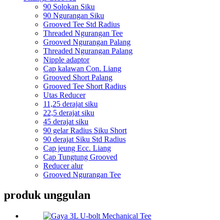
90 Solokan Siku
90 Ngurangan Siku
Grooved Tee Std Radius
Threaded Ngurangan Tee
Grooved Ngurangan Palang
Threaded Ngurangan Palang
Nipple adaptor
Cap kalawan Con. Liang
Grooved Short Palang
Grooved Tee Short Radius
Utas Reducer
11,25 derajat siku
22,5 derajat siku
45 derajat siku
90 gelar Radius Siku Short
90 derajat Siku Std Radius
Cap jeung Ecc. Liang
Cap Tungtung Grooved
Reducer alur
Grooved Ngurangan Tee
produk unggulan