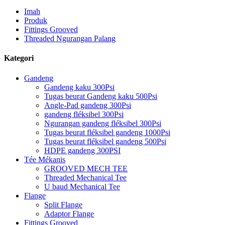
Imah
Produk
Fittings Grooved
Threaded Ngurangan Palang
Kategori
Gandeng
Gandeng kaku 300Psi
Tugas beurat Gandeng kaku 500Psi
Angle-Pad gandeng 300Psi
gandeng fléksibel 300Psi
Ngurangan gandeng fléksibel 300Psi
Tugas beurat fléksibel gandeng 1000Psi
Tugas beurat fléksibel gandeng 500Psi
HDPE gandeng 300PSI
Tée Mékanis
GROOVED MECH TEE
Threaded Mechanical Tee
U baud Mechanical Tee
Flange
Split Flange
Adaptor Flange
Fittings Grooved