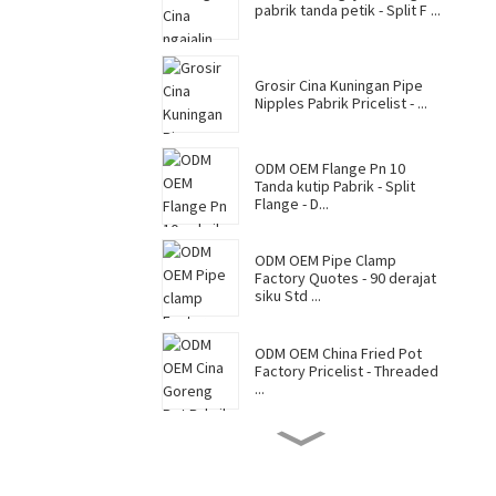
pabrik tanda petik - Split F ...
Grosir Cina Kuningan Pipe
Nipples Pabrik Pricelist - ...
ODM OEM Flange Pn 10
Tanda kutip Pabrik - Split
Flange - D...
ODM OEM Pipe Clamp
Factory Quotes - 90 derajat
siku Std ...
ODM OEM China Fried Pot
Factory Pricelist - Threaded
...
ODM OEM Grooved
Mechanical Tee Factory
Quotes - GROOVED...